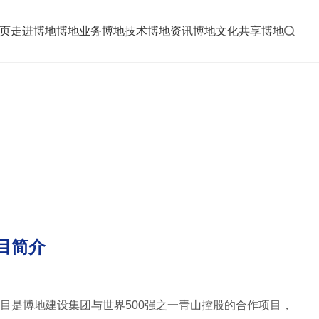
页
走进博地
博地业务
博地技术
博地资讯
博地文化
共享博地
目简介
目是博地建设集团与世界
500强之一青山控股的合作项目，