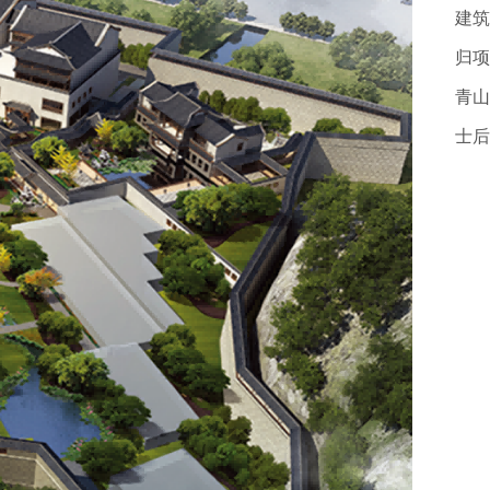
建筑
归项
青山
士后