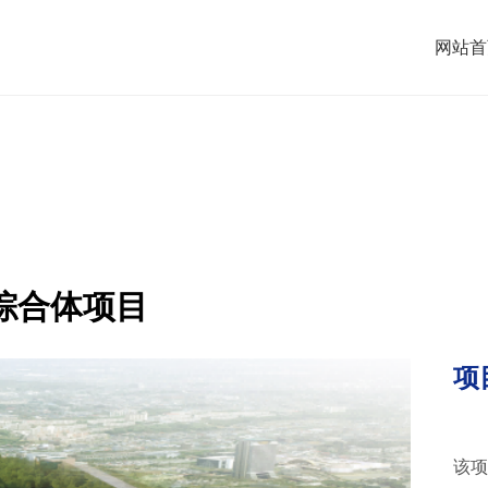
网站首
综合体项目
项
该项